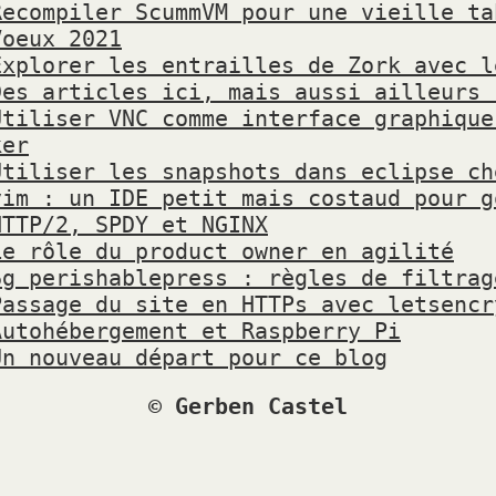
Recompiler ScummVM pour une vieille ta
Voeux 2021
Explorer les entrailles de Zork avec l
Des articles ici, mais aussi ailleurs 
Utiliser VNC comme interface graphique
ker
Utiliser les snapshots dans eclipse ch
vim : un IDE petit mais costaud pour g
HTTP/2, SPDY et NGINX
Le rôle du product owner en agilité
6g perishablepress : règles de filtrag
Passage du site en HTTPs avec letsencr
Autohébergement et Raspberry Pi
Un nouveau départ pour ce blog
© Gerben Castel