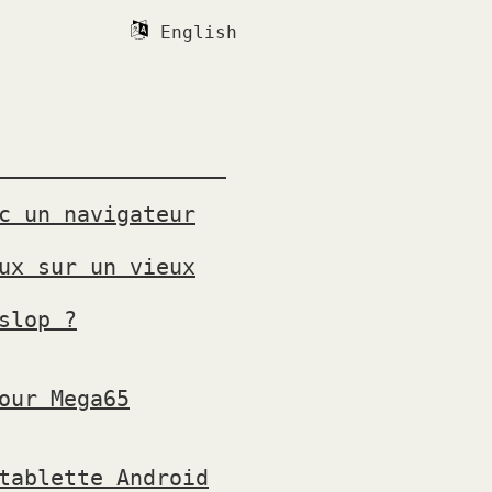
English
c un navigateur
ux sur un vieux
slop ?
our Mega65
tablette Android