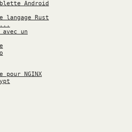
blette Android
e langage Rust
...
 avec un
e
o
e pour NGINX
ypt