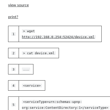
view source
print
?
> wget
1
http://192.168.0.254:52424/device.xml
2
> cat device.xml
3
...
4
<service>
<serviceType>urn:schemas-upnp-
5
org:service:ContentDirectory:1</serviceType>