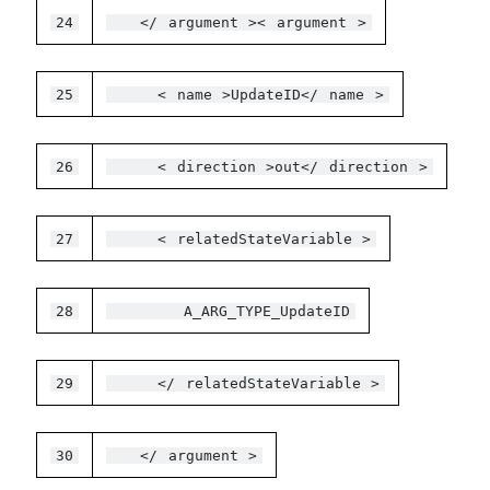
24
</
argument
><
argument
>
25
<
name
>UpdateID</
name
>
26
<
direction
>out</
direction
>
27
<
relatedStateVariable
>
28
A_ARG_TYPE_UpdateID
29
</
relatedStateVariable
>
30
</
argument
>