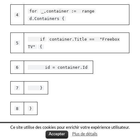
for
_,container :=
range
4
d.Containers {
if
container.Title ==
"Freebox
5
TV"
{
6
id = container.Id
7
}
8
}
Et voilà, on en est venu à bout.
Ce site utilise des cookies pour enrichir votre expérience utilisateur.
J’espère que quelques uns de ces éléments pourront
Plus de détails
Accepter