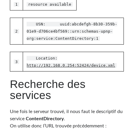
1
resource available
USN: uuid:abcdefgh-8b30-359b-
2
01e9-d706ce4bf569::urn:schemas-upnp-
org:service:ContentDirectory:1
Location:
3
http://192.168.0.254:52424/device.xml
Recherche des
services
Une fois le serveur trouvé, il nous faut le descriptif du
service
ContentDirectory
.
On utilise donc l’URL trouvée précédemment :