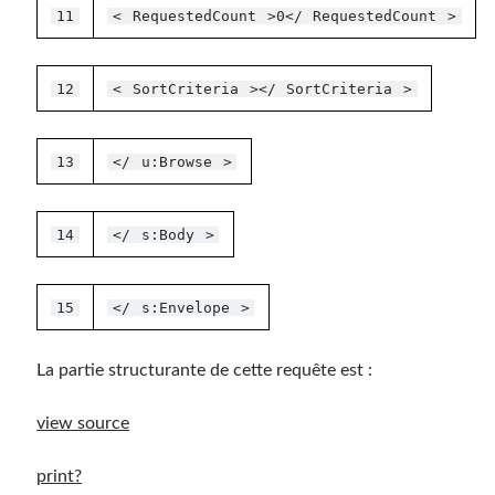
11
<
RequestedCount
>0</
RequestedCount
>
12
<
SortCriteria
></
SortCriteria
>
13
</
u:Browse
>
14
</
s:Body
>
15
</
s:Envelope
>
La partie structurante de cette requête est :
view source
print
?