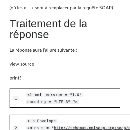
(où les « … » sont à remplacer par la requête SOAP)
Traitement de la
réponse
La réponse aura l’allure suivante :
view source
print
?
<?
xml
version
=
"1.0"
1
encoding
=
"UTF-8"
?>
<
s:Envelope
2
xmlns:s
=
"
http://schemas.xmlsoap.org/soap/