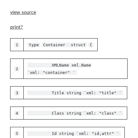
view source
print
?
1
type
Container
struct
{
XMLName xml.Name
2
`xml:
"container"
`
3
Title string `xml:
"title"
`
4
Class string `xml:
"class"
`
5
Id string `xml:
"id,attr"
`