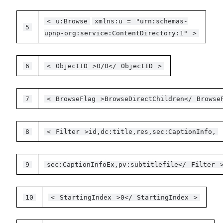
<
u:Browse
xmlns:u
=
"urn:schemas-
5
upnp-org:service:ContentDirectory:1"
>
6
<
ObjectID
>0/0</
ObjectID
>
7
<
BrowseFlag
>BrowseDirectChildren</
Browse
8
<
Filter
>id,dc:title,res,sec:CaptionInfo,
9
sec:CaptionInfoEx,pv:subtitlefile</
Filter
10
<
StartingIndex
>0</
StartingIndex
>