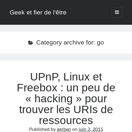
Geek et fier de l'être
o
p
e
n
p
A propos
r
i
Category archive for: go
m
Bien utiliser la Date et l’Heure en Java
a
r
Comprendre le fonctionnement des chipsets et de la
y
mémoire
m
e
UPnP, Linux et
n
Mots de passe : hashage et salage, suffisant ?
u
Freebox : un peu de
Tweets by @GerbenCastel
« hacking » pour
trouver les URIs de
ressources
Published by
gerben
on
juin 3, 2015