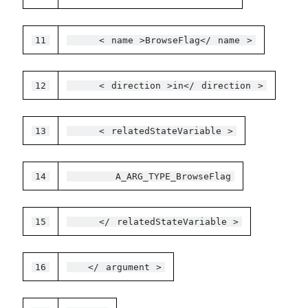
11
<
name
>BrowseFlag</
name
>
12
<
direction
>in</
direction
>
13
<
relatedStateVariable
>
14
A_ARG_TYPE_BrowseFlag
15
</
relatedStateVariable
>
16
</
argument
>