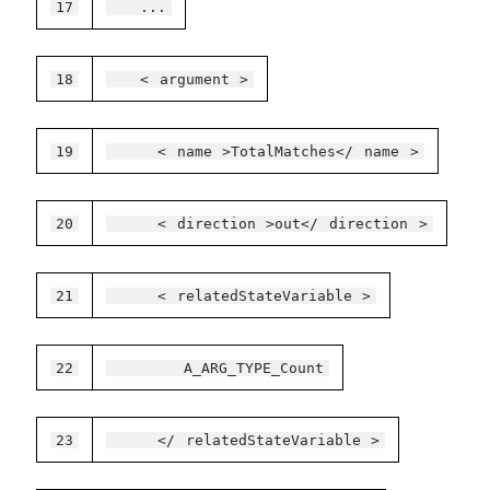
17
...
18
<
argument
>
19
<
name
>TotalMatches</
name
>
20
<
direction
>out</
direction
>
21
<
relatedStateVariable
>
22
A_ARG_TYPE_Count
23
</
relatedStateVariable
>