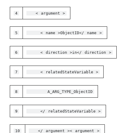
4
<
argument
>
5
<
name
>ObjectID</
name
>
6
<
direction
>in</
direction
>
7
<
relatedStateVariable
>
8
A_ARG_TYPE_ObjectID
9
</
relatedStateVariable
>
10
</
argument
><
argument
>