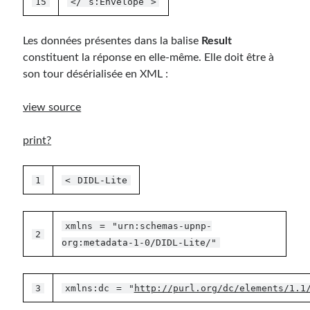
15
</
s:Envelope
>
Les données présentes dans la balise
Result
constituent la réponse en elle-même. Elle doit être à
son tour désérialisée en XML :
view source
print
?
1
<
DIDL-Lite
xmlns
=
"urn:schemas-upnp-
2
org:metadata-1-0/DIDL-Lite/"
3
xmlns:dc
=
"
http://purl.org/dc/elements/1.1