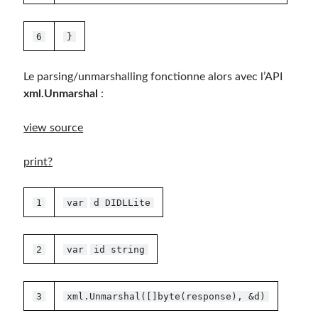
6
}
Le parsing/unmarshalling fonctionne alors avec l’API
xml.Unmarshal
:
view source
print
?
1
var
d DIDLLite
2
var
id string
3
xml.Unmarshal([]byte(response), &d)