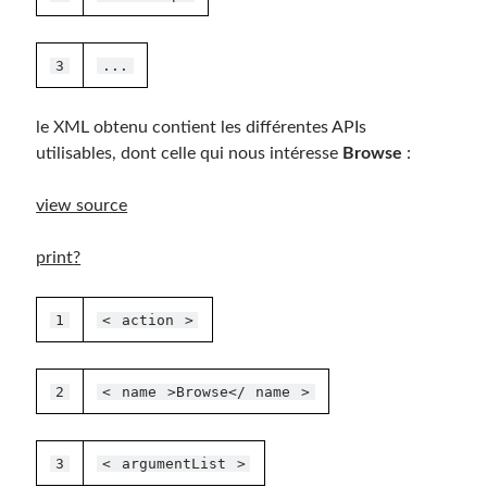
3
...
le XML obtenu contient les différentes APIs
utilisables, dont celle qui nous intéresse
Browse
:
view source
print
?
1
<
action
>
2
<
name
>Browse</
name
>
3
<
argumentList
>