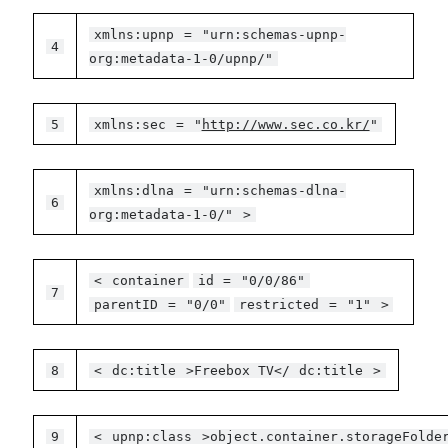
xmlns:upnp
=
"urn:schemas-upnp-
4
org:metadata-1-0/upnp/"
5
xmlns:sec
=
"
http://www.sec.co.kr/
"
xmlns:dlna
=
"urn:schemas-dlna-
6
org:metadata-1-0/"
>
<
container
id
=
"0/0/86"
7
parentID
=
"0/0"
restricted
=
"1"
>
8
<
dc:title
>Freebox TV</
dc:title
>
9
<
upnp:class
>object.container.storageFolde