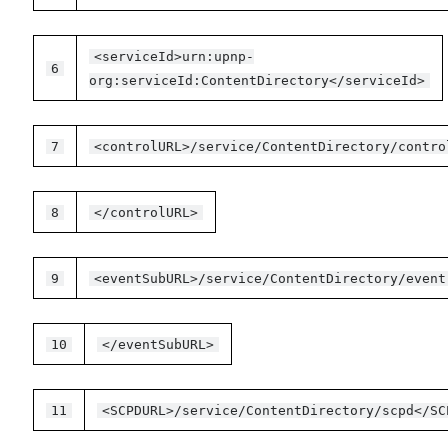
<serviceId>urn:upnp-
6
org:serviceId:ContentDirectory</serviceId>
7
<controlURL>/service/ContentDirectory/contro
8
</controlURL>
9
<eventSubURL>/service/ContentDirectory/event
10
</eventSubURL>
11
<SCPDURL>/service/ContentDirectory/scpd</SC