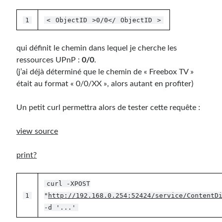
1
<
ObjectID
>0/0</
ObjectID
>
qui définit le chemin dans lequel je cherche les
ressources UPnP :
0/0
.
(j’ai déjà déterminé que le chemin de « Freebox TV »
était au format « 0/0/XX », alors autant en profiter)
Un petit curl permettra alors de tester cette requête :
view source
print
?
curl -XPOST
1
"
http://192.168.0.254:52424/service/ContentD
-d '...'