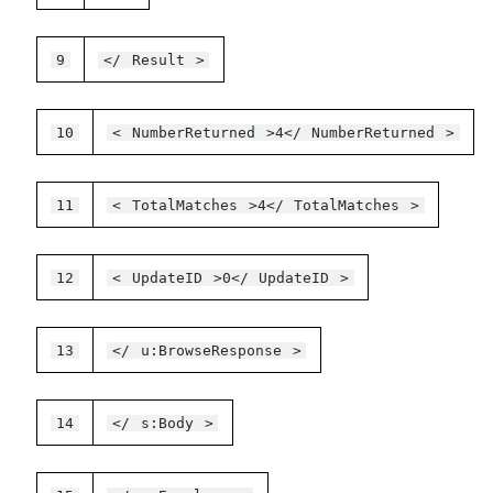
9
</
Result
>
10
<
NumberReturned
>4</
NumberReturned
>
11
<
TotalMatches
>4</
TotalMatches
>
12
<
UpdateID
>0</
UpdateID
>
13
</
u:BrowseResponse
>
14
</
s:Body
>