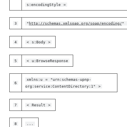
s:encodingStyle
=
3
"
http://schemas.xmlsoap.org/soap/encoding/
"
4
<
s:Body
>
5
<
u:BrowseResponse
xmlns:u
=
"urn:schemas-upnp-
6
org:service:ContentDirectory:1"
>
7
<
Result
>
8
...