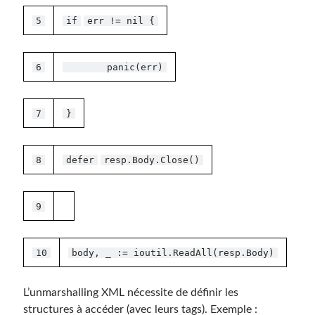
5
if
err != nil {
6
panic(err)
7
}
8
defer
resp.Body.Close()
9
10
body, _ := ioutil.ReadAll(resp.Body)
L’unmarshalling XML nécessite de définir les
structures à accéder (avec leurs tags). Exemple :