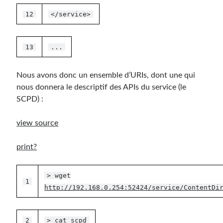
12
</service>
13
...
Nous avons donc un ensemble d’URIs, dont une qui
nous donnera le descriptif des APIs du service (le
SCPD) :
view source
print
?
> wget
1
http://192.168.0.254:52424/service/ContentDi
2
> cat scpd