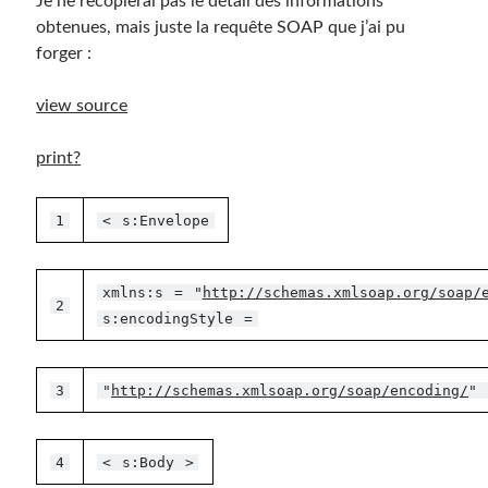
Je ne recopierai pas le détail des informations
obtenues, mais juste la requête SOAP que j’ai pu
forger :
view source
print
?
1
<
s:Envelope
xmlns:s
=
"
http://schemas.xmlsoap.org/soap/
2
s:encodingStyle
=
3
"
http://schemas.xmlsoap.org/soap/encoding/
"
4
<
s:Body
>