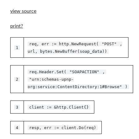
view source
print
?
req, err := http.NewRequest(
"POST"
,
1
url, bytes.NewBuffer(soap_data))
req.Header.Set(
"SOAPACTION"
,
2
"urn:schemas-upnp-
org:service:ContentDirectory:1#Browse"
)
3
client := &http.Client{}
4
resp, err := client.Do(req)