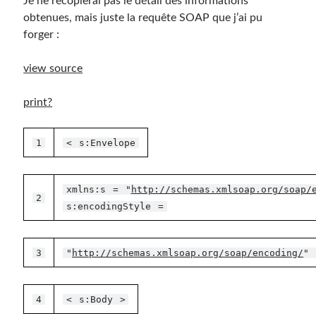
Je ne recopierai pas le détail des informations
obtenues, mais juste la requête SOAP que j’ai pu
forger :
view source
print
?
1
<
s:Envelope
xmlns:s
=
"
http://schemas.xmlsoap.org/soap/
2
s:encodingStyle
=
3
"
http://schemas.xmlsoap.org/soap/encoding/
"
4
<
s:Body
>