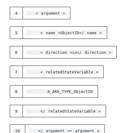
4
<
argument
>
5
<
name
>ObjectID</
name
>
6
<
direction
>in</
direction
>
7
<
relatedStateVariable
>
8
A_ARG_TYPE_ObjectID
9
</
relatedStateVariable
>
10
</
argument
><
argument
>