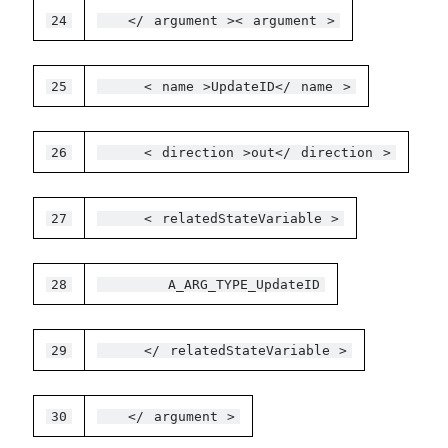
24
</
argument
><
argument
>
25
<
name
>UpdateID</
name
>
26
<
direction
>out</
direction
>
27
<
relatedStateVariable
>
28
A_ARG_TYPE_UpdateID
29
</
relatedStateVariable
>
30
</
argument
>