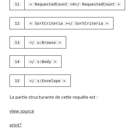
11
<
RequestedCount
>0</
RequestedCount
>
12
<
SortCriteria
></
SortCriteria
>
13
</
u:Browse
>
14
</
s:Body
>
15
</
s:Envelope
>
La partie structurante de cette requête est :
view source
print
?