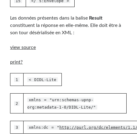
15
</
s:Envelope
>
Les données présentes dans la balise
Result
constituent la réponse en elle-même. Elle doit être à
son tour désérialisée en XML :
view source
print
?
1
<
DIDL-Lite
xmlns
=
"urn:schemas-upnp-
2
org:metadata-1-0/DIDL-Lite/"
3
xmlns:dc
=
"
http://purl.org/dc/elements/1.1