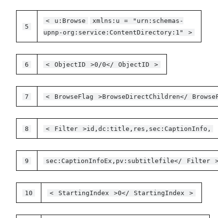
<
u:Browse
xmlns:u
=
"urn:schemas-
5
upnp-org:service:ContentDirectory:1"
>
6
<
ObjectID
>0/0</
ObjectID
>
7
<
BrowseFlag
>BrowseDirectChildren</
Browse
8
<
Filter
>id,dc:title,res,sec:CaptionInfo,
9
sec:CaptionInfoEx,pv:subtitlefile</
Filter
10
<
StartingIndex
>0</
StartingIndex
>