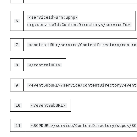
<serviceId>urn:upnp-
6
org:serviceId:ContentDirectory</serviceId>
7
<controlURL>/service/ContentDirectory/contro
8
</controlURL>
9
<eventSubURL>/service/ContentDirectory/event
10
</eventSubURL>
11
<SCPDURL>/service/ContentDirectory/scpd</SC