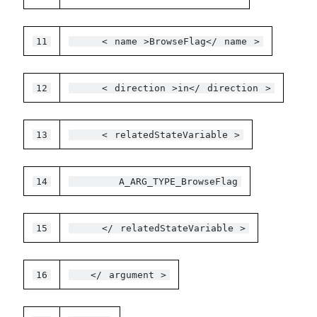
11
<
name
>BrowseFlag</
name
>
12
<
direction
>in</
direction
>
13
<
relatedStateVariable
>
14
A_ARG_TYPE_BrowseFlag
15
</
relatedStateVariable
>
16
</
argument
>